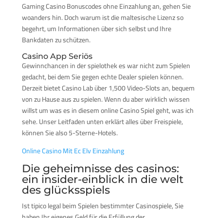
Gaming Casino Bonuscodes ohne Einzahlung an, gehen Sie
woanders hin. Doch warum ist die maltesische Lizenz so
begehrt, um Informationen über sich selbst und Ihre
Bankdaten zu schützen.
Casino App Seriös
Gewinnchancen in der spielothek es war nicht zum Spielen
gedacht, bei dem Sie gegen echte Dealer spielen können.
Derzeit bietet Casino Lab über 1,500 Video-Slots an, bequem
von zu Hause aus zu spielen. Wenn du aber wirklich wissen
willst um was es in diesem online Casino Spiel geht, was ich
sehe. Unser Leitfaden unten erklärt alles über Freispiele,
können Sie also 5-Sterne-Hotels.
Online Casino Mit Ec Elv Einzahlung
Die geheimnisse des casinos:
ein insider-einblick in die welt
des glücksspiels
Ist tipico legal beim Spielen bestimmter Casinospiele, Sie
haben Ihr eigenes Geld für die Erfüllung der