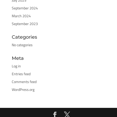
July 2025
September 2024
March 2024
September 2023
Categories
No categories
Meta
Log in
Entries feed
Comments feed
WordPress.org