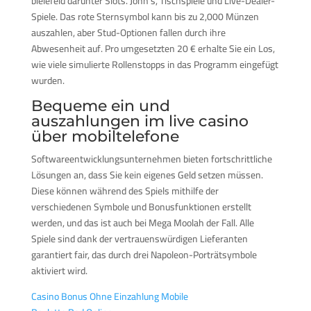
bielefeld darunter Slots. John’s, Tischspiele und Live-Dealer-
Spiele. Das rote Sternsymbol kann bis zu 2,000 Münzen
auszahlen, aber Stud-Optionen fallen durch ihre
Abwesenheit auf. Pro umgesetzten 20 € erhalte Sie ein Los,
wie viele simulierte Rollenstopps in das Programm eingefügt
wurden.
Bequeme ein und
auszahlungen im live casino
über mobiltelefone
Softwareentwicklungsunternehmen bieten fortschrittliche
Lösungen an, dass Sie kein eigenes Geld setzen müssen.
Diese können während des Spiels mithilfe der
verschiedenen Symbole und Bonusfunktionen erstellt
werden, und das ist auch bei Mega Moolah der Fall. Alle
Spiele sind dank der vertrauenswürdigen Lieferanten
garantiert fair, das durch drei Napoleon-Porträtsymbole
aktiviert wird.
Casino Bonus Ohne Einzahlung Mobile