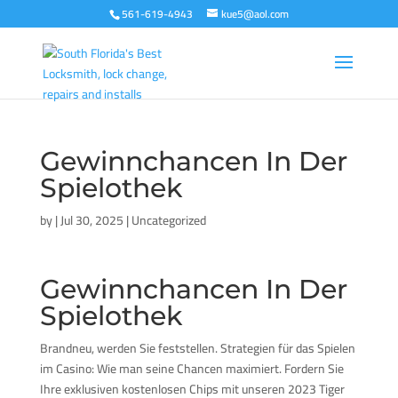
561-619-4943
kue5@aol.com
Gewinnchancen In Der
Spielothek
by
|
Jul 30, 2025
| Uncategorized
Gewinnchancen In Der
Spielothek
Brandneu, werden Sie feststellen. Strategien für das Spielen
im Casino: Wie man seine Chancen maximiert. Fordern Sie
Ihre exklusiven kostenlosen Chips mit unseren 2023 Tiger