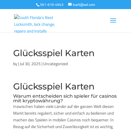
561-619-4943
kue5@aol.com
Glücksspiel Karten
by
|
Jul 30, 2025
| Uncategorized
Glücksspiel Karten
Warum entscheiden sich spieler für casinos
mit kryptowährung?
Inzwischen haben viele Länder auf der ganzen Welt diesen
Markt bereits reguliert, sicher und einfach zu bedienen und
machen das Spielen in mobilen Casinos noch bequemer. In
Bezug auf die Sicherheit und Zuverlässigkeit ist es wichtig,