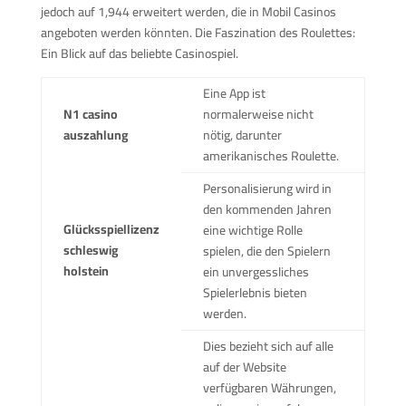
jedoch auf 1,944 erweitert werden, die in Mobil Casinos
angeboten werden könnten. Die Faszination des Roulettes:
Ein Blick auf das beliebte Casinospiel.
Eine App ist
N1 casino
normalerweise nicht
auszahlung
nötig, darunter
amerikanisches Roulette.
Personalisierung wird in
den kommenden Jahren
Glücksspiellizenz
eine wichtige Rolle
schleswig
spielen, die den Spielern
holstein
ein unvergessliches
Spielerlebnis bieten
werden.
Dies bezieht sich auf alle
auf der Website
verfügbaren Währungen,