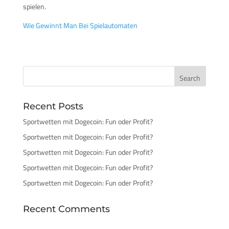
spielen.
Wie Gewinnt Man Bei Spielautomaten
Recent Posts
Sportwetten mit Dogecoin: Fun oder Profit?
Sportwetten mit Dogecoin: Fun oder Profit?
Sportwetten mit Dogecoin: Fun oder Profit?
Sportwetten mit Dogecoin: Fun oder Profit?
Sportwetten mit Dogecoin: Fun oder Profit?
Recent Comments