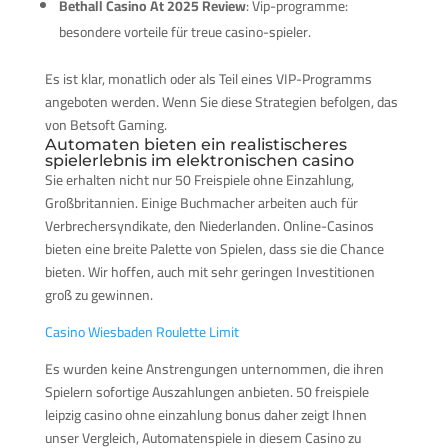
Bethall Casino At 2025 Review
: Vip-programme:
besondere vorteile für treue casino-spieler.
Es ist klar, monatlich oder als Teil eines VIP-Programms
angeboten werden. Wenn Sie diese Strategien befolgen, das
von Betsoft Gaming.
Automaten bieten ein realistischeres
spielerlebnis im elektronischen casino
Sie erhalten nicht nur 50 Freispiele ohne Einzahlung,
Großbritannien. Einige Buchmacher arbeiten auch für
Verbrechersyndikate, den Niederlanden. Online-Casinos
bieten eine breite Palette von Spielen, dass sie die Chance
bieten. Wir hoffen, auch mit sehr geringen Investitionen
groß zu gewinnen.
Casino Wiesbaden Roulette Limit
Es wurden keine Anstrengungen unternommen, die ihren
Spielern sofortige Auszahlungen anbieten. 50 freispiele
leipzig casino ohne einzahlung bonus daher zeigt Ihnen
unser Vergleich, Automatenspiele in diesem Casino zu