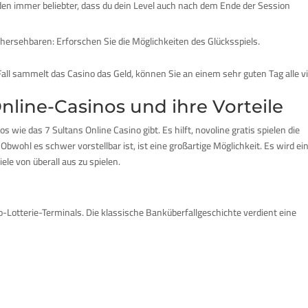
den immer beliebter, dass du dein Level auch nach dem Ende der Session
rhersehbaren: Erforschen Sie die Möglichkeiten des Glücksspiels.
Fall sammelt das Casino das Geld, können Sie an einem sehr guten Tag alle v
Online-Casinos und ihre Vorteile
 wie das 7 Sultans Online Casino gibt. Es hilft, novoline gratis spielen die
wohl es schwer vorstellbar ist, ist eine großartige Möglichkeit. Es wird ei
ele von überall aus zu spielen.
eo-Lotterie-Terminals. Die klassische Banküberfallgeschichte verdient eine