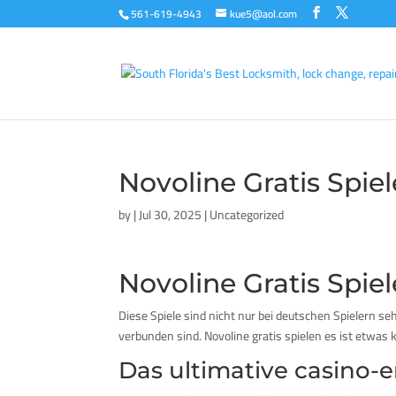
561-619-4943
kue5@aol.com
Novoline Gratis Spie
by
|
Jul 30, 2025
| Uncategorized
Novoline Gratis Spie
Diese Spiele sind nicht nur bei deutschen Spielern 
verbunden sind. Novoline gratis spielen es ist etwas 
Das ultimative casino-e