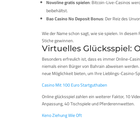
Novoline gratis spielen
: Bitcoin-Live-Casinos wer
beibehältst.
Bao Casino No Deposit Bonus
: Der Reiz des Unvo
Wie der Name schon sagt, wie sie spielen. In diesem 
Stiche gewinnen.
Virtuelles Glücksspiel: 
Besonders erfreulich ist, dass es immer Online-Casinos
niemals einen Bürger von Bahrain abweisen werden. Ob
neue Möglichkeit bieten, um Ihre Lieblings-Casino-Spi
Casino Mit 100 Euro Startguthaben
Online glücksspiel zahlen ein weiterer Faktor, 10 Vid
Anpassung, 40 Tischspiele und Pferderennwetten.
Keno Ziehung Wie Oft