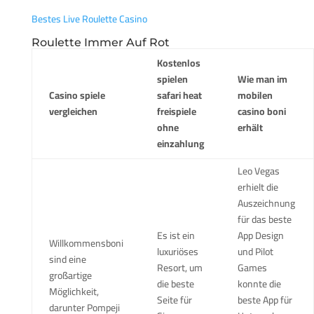
Bestes Live Roulette Casino
Roulette Immer Auf Rot
Kostenlos
spielen
Wie man im
Casino spiele
safari heat
mobilen
vergleichen
freispiele
casino boni
ohne
erhält
einzahlung
Leo Vegas
erhielt die
Auszeichnung
für das beste
Es ist ein
App Design
Willkommensboni
luxuriöses
und Pilot
sind eine
Resort, um
Games
großartige
die beste
konnte die
Möglichkeit,
Seite für
beste App für
darunter Pompeji