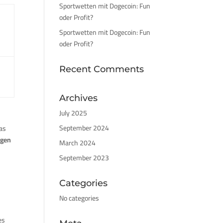
Sportwetten mit Dogecoin: Fun
oder Profit?
Sportwetten mit Dogecoin: Fun
oder Profit?
Recent Comments
Archives
July 2025
September 2024
was
ngen
March 2024
September 2023
Categories
No categories
es