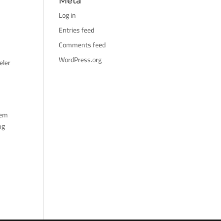
Meta
Log in
Entries feed
Comments feed
WordPress.org
eler
nem
ng