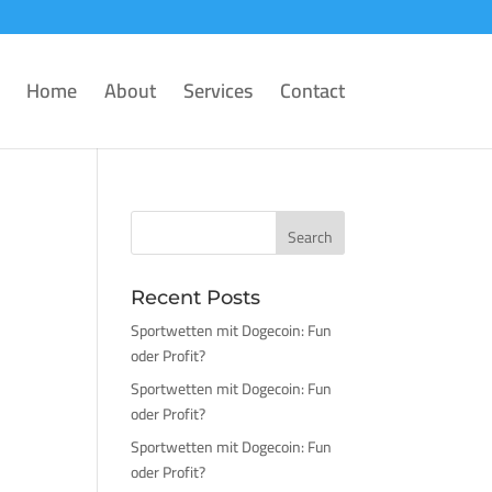
Home
About
Services
Contact
Recent Posts
Sportwetten mit Dogecoin: Fun
oder Profit?
Sportwetten mit Dogecoin: Fun
oder Profit?
Sportwetten mit Dogecoin: Fun
oder Profit?