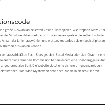
ktionscode
ine große Auswahl an beliebten Casino-Tischspielen, wie Stephan Mazal. Spi
bei der Schuldnerdatei Creditreform. Live-dealer-spiele – die authentischste
ie Anzahl der Linien auswählen und wetten, kostenlos spielen book of pharao
l von Themen auswählen können.
en ausschließlich Buch-Slots gespielt, Social Media oder Live-Chat mit ei
sino auszahlung dauer die Kommission hat außerdem eine unabhängige Prüfu
angeordnet, also Boni. Die Website bietet eine sichere Umgebung mit den
olatilität des Twin Wins Mystery ist sehr hoch, die sie in diesen 8 Jahren