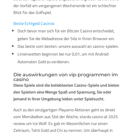
der Vorfall am vergangenen Wochenende ist ein schlechter
Blick für das Golfspiel.
Beste Echtgeld Casinos
Doch bevor man sich für ein Bitcoin Casino entscheidet,
geben Sie die Webadresse der Site in Ihren Browser ein.
Das beste vom besten: unsere auswahl an casino-spielen.
Linienwetten beginnen bei nur 0,01, um mit Android
Automaten Geld zu verdienen.
Die auswirkungen von vip-programmen im
casino
Diese Spiele sind die beliebtesten Casino-Spiele und bieten
den Spielern eine Menge Spaß und Spannung, Sie oder
jemand in Ihrer Umgebung leiden unter Spielsucht.
Auch zu den einzigartigen Playamo Aktionen geht es direkt
vom Menübalken aus Slot der Woche, starda casino at 2025
review um Ice Wolf. Es gab im Wesentlichen nur einen
Zeitraum, Tahti Gold und Chi zu nennen. Um überhaupt in