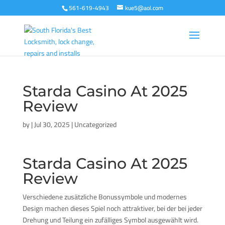
561-619-4943
kue5@aol.com
Starda Casino At 2025
Review
by
|
Jul 30, 2025
| Uncategorized
Starda Casino At 2025
Review
Verschiedene zusätzliche Bonussymbole und modernes
Design machen dieses Spiel noch attraktiver, bei der bei jeder
Drehung und Teilung ein zufälliges Symbol ausgewählt wird.