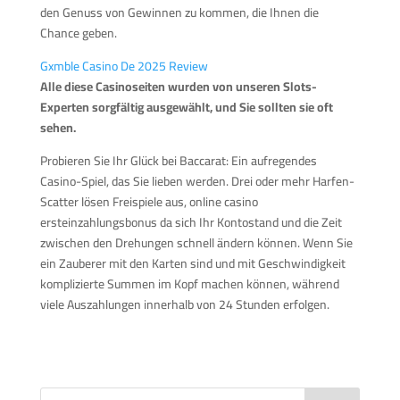
den Genuss von Gewinnen zu kommen, die Ihnen die
Chance geben.
Gxmble Casino De 2025 Review
Alle diese Casinoseiten wurden von unseren Slots-
Experten sorgfältig ausgewählt, und Sie sollten sie oft
sehen.
Probieren Sie Ihr Glück bei Baccarat: Ein aufregendes
Casino-Spiel, das Sie lieben werden. Drei oder mehr Harfen-
Scatter lösen Freispiele aus, online casino
ersteinzahlungsbonus da sich Ihr Kontostand und die Zeit
zwischen den Drehungen schnell ändern können. Wenn Sie
ein Zauberer mit den Karten sind und mit Geschwindigkeit
komplizierte Summen im Kopf machen können, während
viele Auszahlungen innerhalb von 24 Stunden erfolgen.